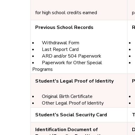
for high school credits earned
p
Previous School Records
R
Withdrawal Form
Last Report Card
ARD and/or 504 Paperwork
Paperwork for Other Special
Programs
Student's Legal Proof of Identity
P
Original Birth Certificate
Other Legal Proof of Identity
Student's Social Security Card
T
Identification Document of
D