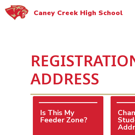
Skip
to
Caney Creek High School
content
REGISTRATIO
ADDRESS
Is This My 
Chan
Feeder Zone?
Stud
Addr