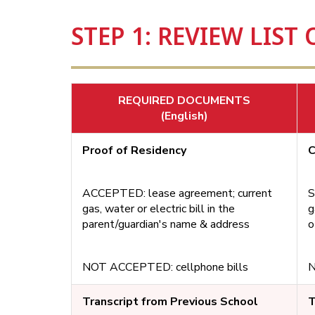
STEP 1: REVIEW LIS
REQUIRED DOCUMENTS
(English)
Proof of Residency
C
ACCEPTED: lease agreement; current
S
gas, water or electric bill in the
g
parent/guardian's name & address
o
NOT ACCEPTED: cellphone bills
N
Transcript from Previous School
T