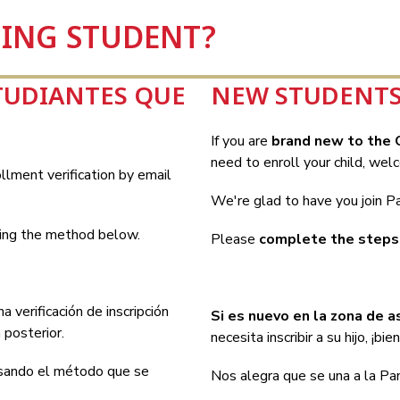
ING STUDENT?
TUDIANTES QUE
NEW STUDENTS
If you are
 brand new to the 
need to enroll your child, wel
llment verification by email 
We're glad to have you join P
sing the method below.
Please 
complete the step
na verificación de inscripción 
Si es nuevo en la zona de 
 posterior.
necesita inscribir a su hijo, ¡bie
usando el método que se 
Nos alegra que se una a la Pa