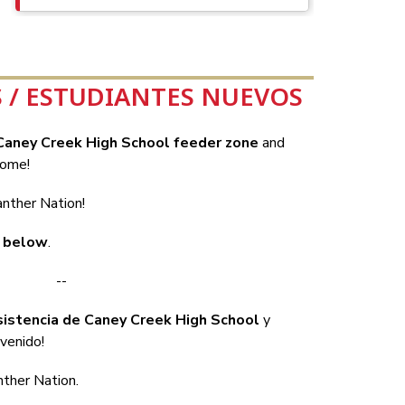
 / ESTUDIANTES NUEVOS
Caney Creek High School feeder zone
 and 
come!
anther Nation!
s below
.
--
asistencia de Caney Creek High School
 y 
nvenido!
nther Nation.