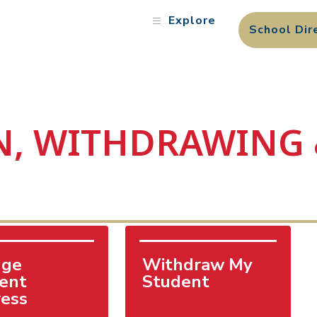
Explore
School Dir
N, WITHDRAWING
ge 
Withdraw My 
ent 
Student
ess