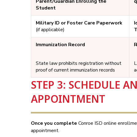
Parent/Guardian Enrolling the
q
Student
Military ID or Foster Care Paperwork
I
(if applicable)
T
Immunization Record
R
State law prohibits registration without
L
proof of current immunization records
a
STEP 3: SCHEDULE A
APPOINTMENT
Once you complete 
Conroe ISD online enrollmen
appointment.